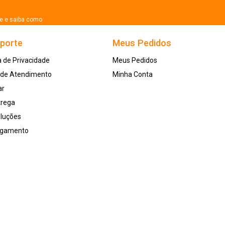
se e saiba como
uporte
Meus Pedidos
a de Privacidade
Meus Pedidos
l de Atendimento
Minha Conta
ar
trega
oluções
agamento