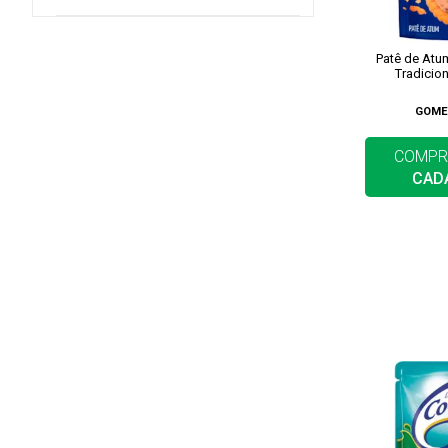
Patê de At
Tradicio
GOME
COMPR
CAD