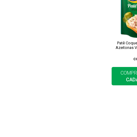
Patê Coqu
Azeitonas 
C
COMPR
CAD