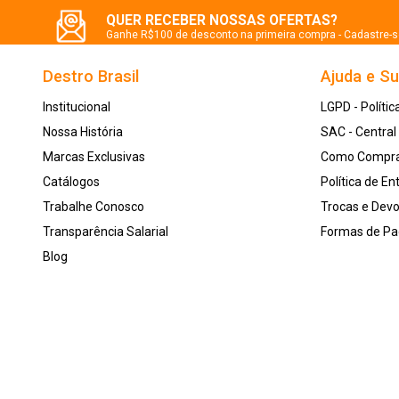
QUER RECEBER NOSSAS OFERTAS?
Ganhe R$100 de desconto na primeira compra - Cadastre-
Destro Brasil
Ajuda e S
Institucional
LGPD - Polític
Nossa História
SAC - Centra
Marcas Exclusivas
Como Compr
Catálogos
Política de En
Trabalhe Conosco
Trocas e Dev
Transparência Salarial
Formas de P
Blog