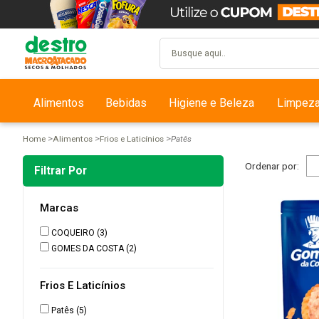
Alimentos
Bebidas
Higiene e Beleza
Limpez
Home
Alimentos
Frios e Laticínios
Patês
Ordenar por:
Filtrar Por
Marcas
COQUEIRO
(3)
GOMES DA COSTA
(2)
Frios E Laticínios
Patês
(5)