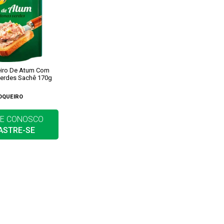
eiro De Atum Com
Verdes Sachê 170g
OQUEIRO
E CONOSCO
ASTRE-SE