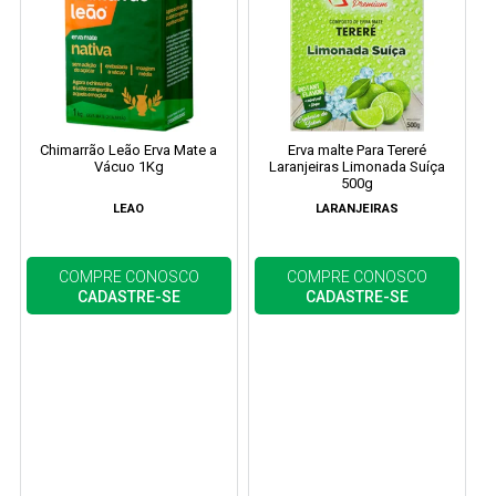
Chimarrão Leão Erva Mate a
Erva malte Para Tereré
Vácuo 1Kg
Laranjeiras Limonada Suíça
500g
LEAO
LARANJEIRAS
COMPRE CONOSCO
COMPRE CONOSCO
CADASTRE-SE
CADASTRE-SE