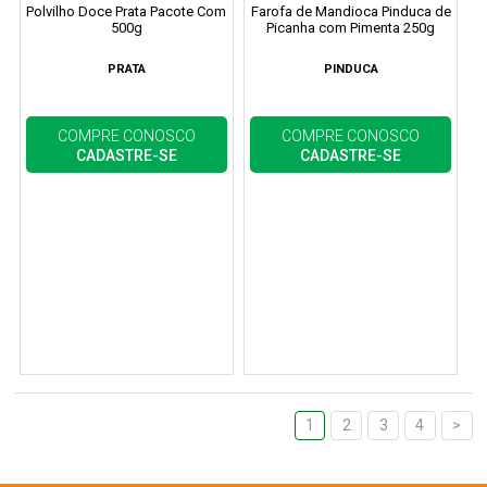
Polvilho Doce Prata Pacote Com
Farofa de Mandioca Pinduca de
500g
Picanha com Pimenta 250g
PRATA
PINDUCA
COMPRE CONOSCO
COMPRE CONOSCO
CADASTRE-SE
CADASTRE-SE
1
2
3
4
>