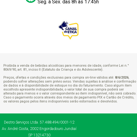
Seg. à Sex. das 8h às 17:45h
Proibida a venda de bebidas alcoólicas para menores de idade, conforme Lei n.°
8069/90, art. 81, inciso II (Estatuto da Criança e do Adolescente).
Preços, ofertas e condições exclusivas para compra on-line válidos até:
8/6/2026
,
podendo sofrer alterações sem prévio aviso. Vendas sujeitas à análise e confirmação
de dados e à disponibilidade de estoque no dia do faturamento. Caso algum item
escolhido apresente indisponibilidade, o valor total de sua compra poderá ser
alterado para menos e o valor correspondente ao item indisponível, não será cobrado.
Caso o pagamento ocorra através dos meios de pagamento PIX e Cartão de Crédito,
os valores pagos pelos itens indisponíveis serão estornados e devolvidos.
Destro Serviços Ltda.
57.488.494/0001-12
Av. André Costa, 2002
Engordadouro
Jundiaí
SP
13214730