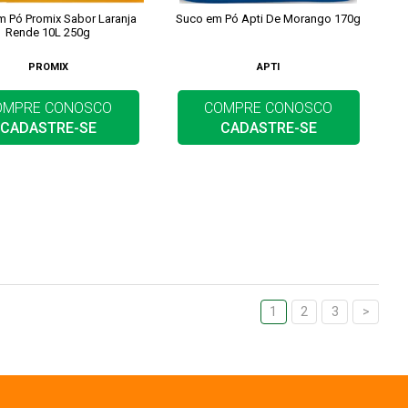
 Pó Promix Sabor Laranja
Suco em Pó Apti De Morango 170g
Rende 10L 250g
PROMIX
APTI
OMPRE CONOSCO
COMPRE CONOSCO
CADASTRE-SE
CADASTRE-SE
1
2
3
>