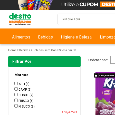
Alimentos
Bebidas
Higiene e Beleza
Limpez
Home
Bebidas
Bebidas sem Gás
Sucos em Pó
Ordenar por:
Filtrar Por
Marcas
APTI
(8)
CAMP
(9)
CLIGHT
(7)
FRISCO
(6)
KI SUCO
(3)
+ Veja mais