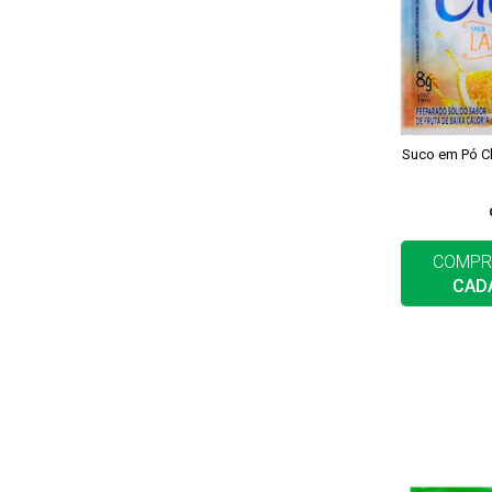
Suco em Pó Cl
COMPR
CAD