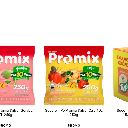
romix Sabor Goiaba
Suco em Pó Promix Sabor Caju 10L
Suco T
0L 250g
250g
15
PROMIX
PROMIX