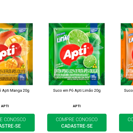
ó Apti Manga 20g
Suco em Pó Apti Limão 20g
Suco
APTI
APTI
E CONOSCO
COMPRE CONOSCO
C
ASTRE-SE
CADASTRE-SE