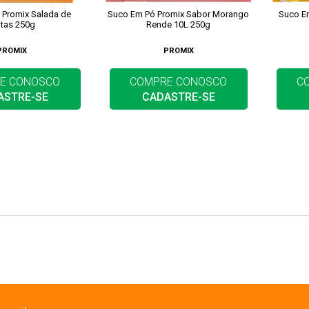
 Promix Salada de
Suco Em Pó Promix Sabor Morango
Suco Em
utas 250g
Rende 10L 250g
PROMIX
PROMIX
E CONOSCO
COMPRE CONOSCO
C
ASTRE-SE
CADASTRE-SE