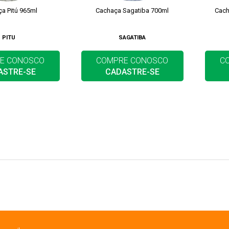
a Pitú 965ml
Cachaça Sagatiba 700ml
Cach
PITU
SAGATIBA
E CONOSCO
COMPRE CONOSCO
C
ASTRE-SE
CADASTRE-SE