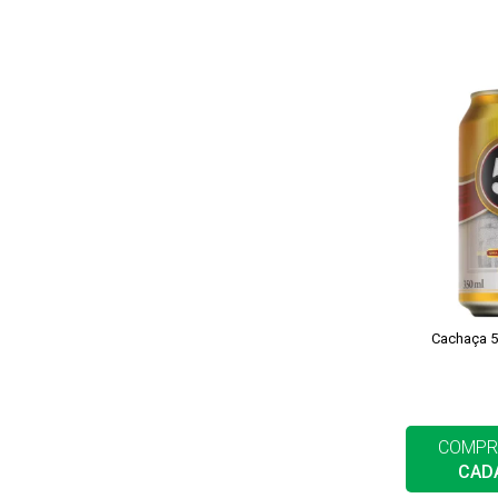
Cachaça 5
COMPR
CAD