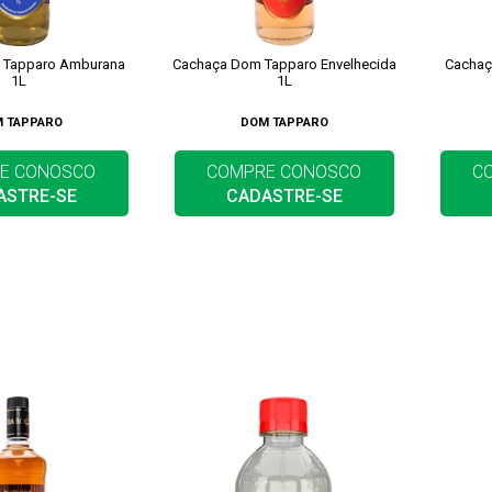
 Tapparo Amburana
Cachaça Dom Tapparo Envelhecida
Cachaç
1L
1L
 TAPPARO
DOM TAPPARO
E CONOSCO
COMPRE CONOSCO
C
ASTRE-SE
CADASTRE-SE