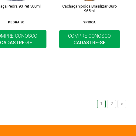
aça Pedra 90 Pet 500ml
Cachaça Ypióca Brasilizar Ouro
965ml
PEDRA 90
YPIOCA
OMPRE CONOSCO
COMPRE CONOSCO
CADASTRE-SE
CADASTRE-SE
1
2
>