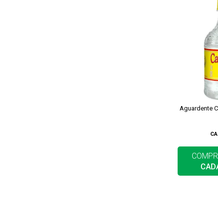
Aguardente C
CA
COMPR
CAD