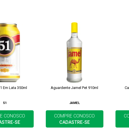
1 Em Lata 350ml
Aguardente Jamel Pet 910ml
Ca
51
JAMEL
E CONOSCO
COMPRE CONOSCO
C
ASTRE-SE
CADASTRE-SE