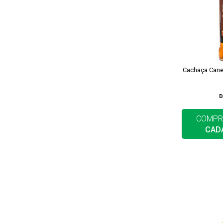
Cachaça Cane
D
COMPR
CAD