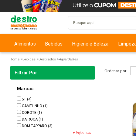
Alimentos
Bebidas
Higiene e Beleza
Limpez
Home
Bebidas
Destilados
Aguardentes
Ordenar por:
Filtrar Por
Marcas
51
(4)
CAMELINHO
(1)
COROTE
(1)
DA ROÇA
(1)
DOM TAPPARO
(3)
+ Veja mais