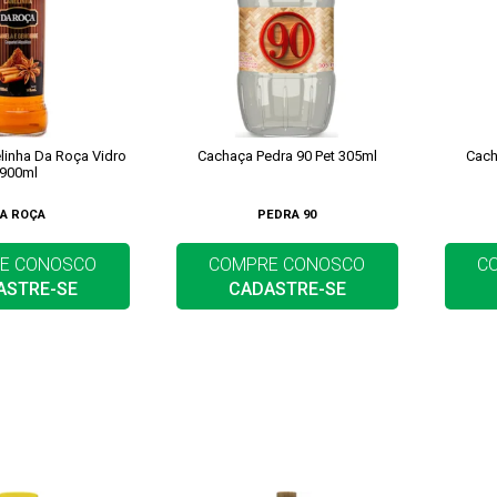
linha Da Roça Vidro
Cachaça Pedra 90 Pet 305ml
Cach
900ml
A ROÇA
PEDRA 90
E CONOSCO
COMPRE CONOSCO
C
ASTRE-SE
CADASTRE-SE