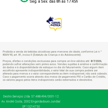
Seg. à Sex. das 8h às 17:45h
Proibida a venda de bebidas alcoólicas para menores de idade, conforme Lei n.°
8069/90, art. 81, inciso II (Estatuto da Criança e do Adolescente).
Preços, ofertas e condições exclusivas para compra on-line válidos até:
8/7/2026
,
podendo sofrer alterações sem prévio aviso. Vendas sujeitas à análise e confirmação
de dados e à disponibilidade de estoque no dia do faturamento. Caso algum item
escolhido apresente indisponibilidade, o valor total de sua compra poderá ser
alterado para menos e o valor correspondente ao item indisponível, não será cobrado.
Caso o pagamento ocorra através dos meios de pagamento PIX e Cartão de Crédito,
os valores pagos pelos itens indisponíveis serão estornados e devolvidos.
Destro Serviços Ltda.
57.488.494/0001-12
Av. André Costa, 2002
Engordadouro
Jundiaí
SP
13214730