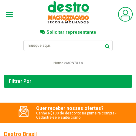
Solicitar representante
Home
MONTILLA
Filtrar Por
Quer receber nossas ofertas?
Ganhe R$100 de desconto na primeira compra -
Cadastre-se e saiba como
Destro Brasil