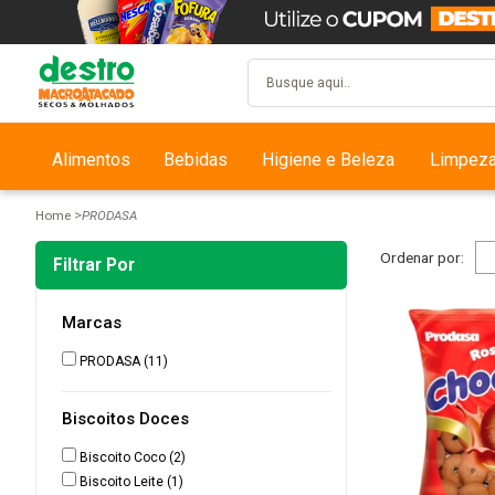
Alimentos
Bebidas
Higiene e Beleza
Limpez
Home
PRODASA
Ordenar por:
Filtrar Por
Marcas
PRODASA
(11)
Biscoitos Doces
Biscoito Coco
(2)
Biscoito Leite
(1)