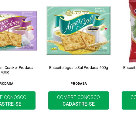
am Cracker Prodasa
Biscoito água e Sal Prodasa 400g
Biscoi
400g
RODASA
PRODASA
E CONOSCO
COMPRE CONOSCO
C
ASTRE-SE
CADASTRE-SE