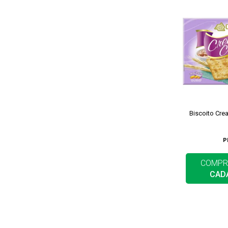
Biscoito Cre
P
COMPR
CAD