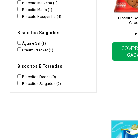
Biscoito Maizena
(1)
Biscoito Maria
(1)
Biscoito Rosquinha
(4)
Biscoito R
Choc
Biscoitos Salgados
P
Água e Sal
(1)
COMPR
Cream Cracker
(1)
CAD
Biscoitos E Torradas
Biscoitos Doces
(9)
Biscoitos Salgados
(2)