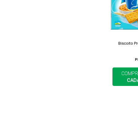
Biscoito P
P
COMPR
CAD