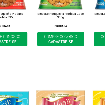
osquinha Prodasa
Biscoito Rosquinha Prodasa Coco
Biscoit
olate 335g
335g
RODASA
PRODASA
E CONOSCO
COMPRE CONOSCO
C
ASTRE-SE
CADASTRE-SE