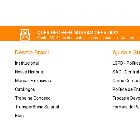
QUER RECEBER NOSSAS OFERTAS?
Ganhe R$100 de desconto na primeira compra - Cadastre-
Destro Brasil
Ajuda e S
Institucional
LGPD - Polític
Nossa História
SAC - Centra
Marcas Exclusivas
Como Compr
Catálogos
Política de En
Trabalhe Conosco
Trocas e Dev
Transparência Salarial
Formas de P
Blog