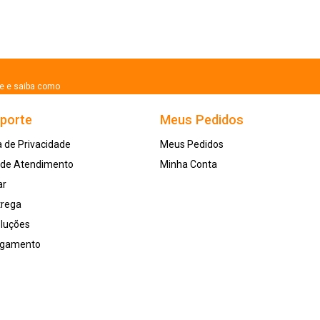
se e saiba como
uporte
Meus Pedidos
a de Privacidade
Meus Pedidos
l de Atendimento
Minha Conta
ar
trega
oluções
agamento