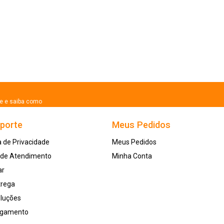
se e saiba como
uporte
Meus Pedidos
a de Privacidade
Meus Pedidos
l de Atendimento
Minha Conta
ar
trega
oluções
agamento