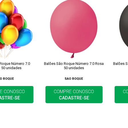
 Roque Número 7.0
Balões São Roque Número 7.0 Rosa
Balões S
o 50 unidades
50 unidades
O ROQUE
SAO ROQUE
E CONOSCO
COMPRE CONOSCO
C
ASTRE-SE
CADASTRE-SE