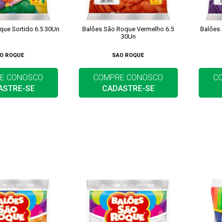
que Sortido 6.5 30Un
Balões São Roque Vermelho 6.5
Balões
30Un
O ROQUE
SAO ROQUE
E CONOSCO
COMPRE CONOSCO
C
ASTRE-SE
CADASTRE-SE