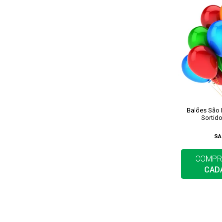
Balões São
Sortid
SA
COMPR
CAD