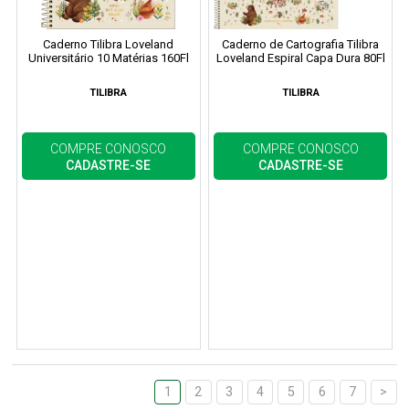
Caderno Tilibra Loveland
Caderno de Cartografia Tilibra
Universitário 10 Matérias 160Fl
Loveland Espiral Capa Dura 80Fl
TILIBRA
TILIBRA
COMPRE CONOSCO
COMPRE CONOSCO
CADASTRE-SE
CADASTRE-SE
1
2
3
4
5
6
7
>