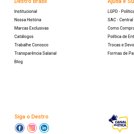
Destro Brasil
Ajuda e S
Institucional
LGPD - Polític
Nossa História
SAC - Centra
Marcas Exclusivas
Como Compr
Catálogos
Política de En
Trabalhe Conosco
Trocas e Dev
Transparência Salarial
Formas de P
Blog
Siga o Destro