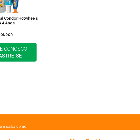
cal Condor Hotwheels
a 4 Anos
CONDOR
E CONOSCO
ASTRE-SE
se e saiba como