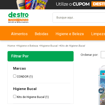
Alimentos
Bebidas
Higiene e Beleza
Limpez
Home
Higiene e Beleza
Higiene Bucal
Kits de Higiene Bucal
Ordenar por:
Filtrar Por
Marcas
CONDOR
(1)
Higiene Bucal
Kits de Higiene Bucal
(1)