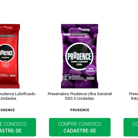
Prudence Lubrificado
Preservativo Prudence Ultra Sensível
Pres
 Unidades
EXG 3 Unidades
Ret
RUDENCE
PRUDENCE
E CONOSCO
COMPRE CONOSCO
C
ASTRE-SE
CADASTRE-SE