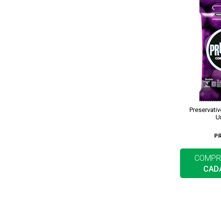
Preservati
U
P
COMPR
CAD