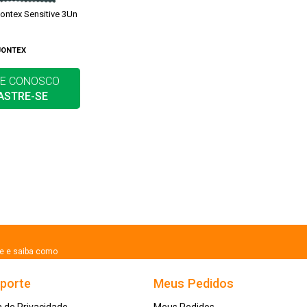
Jontex Sensitive 3Un
JONTEX
E CONOSCO
ASTRE-SE
se e saiba como
uporte
Meus Pedidos