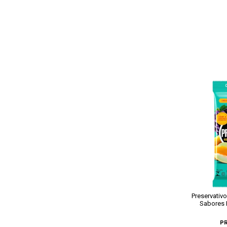
Preservativ
Sabores 
P