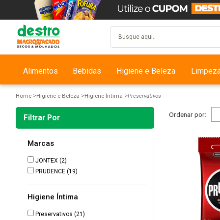
Alimentos
Bebidas
Higiene e Beleza
Limpez
Home
Higiene e Beleza
Higiene Íntima
Preservativos
Ordenar por:
Filtrar Por
Marcas
JONTEX
(2)
PRUDENCE
(19)
Higiene Íntima
Preservativos
(21)