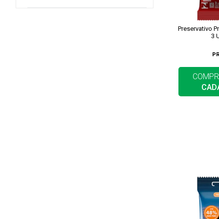
Preservativo P
3 
P
COMPR
CAD