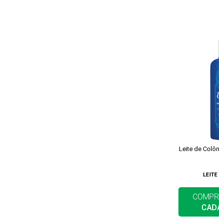
Leite de Colô
LEITE
COMPR
CAD