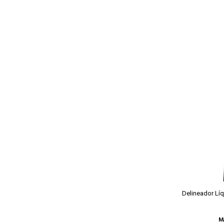
Delineador Lí
M