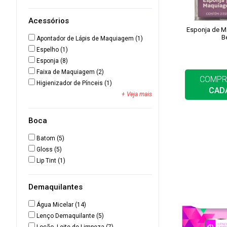
Acessórios
Esponja de M
B
Apontador de Lápis de Maquiagem
(1)
Espelho
(1)
Esponja
(8)
Faixa de Maquiagem
(2)
COMPR
Higienizador de Pínceis
(1)
CAD
+ Veja mais
Boca
Batom
(5)
Gloss
(5)
Lip Tint
(1)
Demaquilantes
Água Micelar
(14)
Lenço Demaquilante
(5)