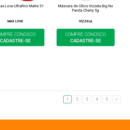
ax Love Ultrafino Matte 51
Máscara de Cílios Vizzela Big No
Panda Cherry 5g
MAX LOVE
VIZZELA
OMPRE CONOSCO
COMPRE CONOSCO
CADASTRE-SE
CADASTRE-SE
1
2
3
4
5
>