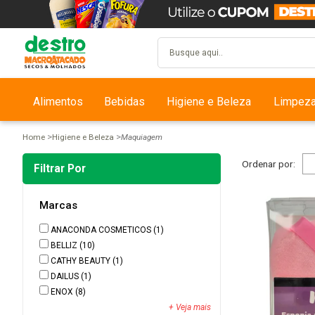
Alimentos
Bebidas
Higiene e Beleza
Limpez
Home
Higiene e Beleza
Maquiagem
Ordenar por:
Filtrar Por
Marcas
ANACONDA COSMETICOS
(1)
BELLIZ
(10)
CATHY BEAUTY
(1)
DAILUS
(1)
ENOX
(8)
+ Veja mais