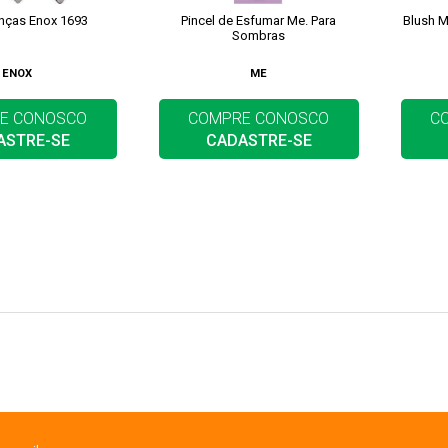
inças Enox 1693
Pincel de Esfumar Me. Para
Blush M
Sombras
ENOX
ME
E CONOSCO
COMPRE CONOSCO
C
ASTRE-SE
CADASTRE-SE