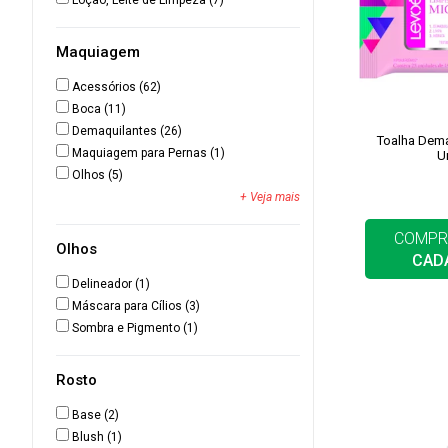
Loção, Leite de Limpeza
(7)
Maquiagem
Acessórios
(62)
Boca
(11)
Demaquilantes
(26)
Toalha Dema
Maquiagem para Pernas
(1)
U
Olhos
(5)
+ Veja mais
COMPR
Olhos
CAD
Delineador
(1)
Máscara para Cílios
(3)
Sombra e Pigmento
(1)
Rosto
Base
(2)
Blush
(1)