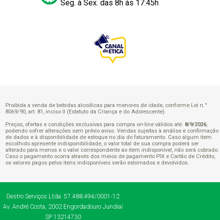
Seg. à Sex. das 8h às 17:45h
Proibida a venda de bebidas alcoólicas para menores de idade, conforme Lei n.°
8069/90, art. 81, inciso II (Estatuto da Criança e do Adolescente).
Preços, ofertas e condições exclusivas para compra on-line válidos até:
8/9/2026
,
podendo sofrer alterações sem prévio aviso. Vendas sujeitas à análise e confirmação
de dados e à disponibilidade de estoque no dia do faturamento. Caso algum item
escolhido apresente indisponibilidade, o valor total de sua compra poderá ser
alterado para menos e o valor correspondente ao item indisponível, não será cobrado.
Caso o pagamento ocorra através dos meios de pagamento PIX e Cartão de Crédito,
os valores pagos pelos itens indisponíveis serão estornados e devolvidos.
Destro Serviços Ltda.
57.488.494/0001-12
Av. André Costa, 2002
Engordadouro
Jundiaí
SP
13214730