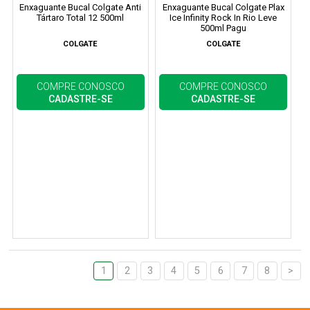
Enxaguante Bucal Colgate Anti
Enxaguante Bucal Colgate Plax
Tártaro Total 12 500ml
Ice Infinity Rock In Rio Leve
500ml Pagu
COLGATE
COLGATE
COMPRE CONOSCO
COMPRE CONOSCO
CADASTRE-SE
CADASTRE-SE
1
2
3
4
5
6
7
8
>