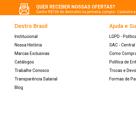
QUER RECEBER NOSSAS OFERTAS?
Ganhe R$100 de desconto na primeira compra - Cadastre-
Destro Brasil
Ajuda e S
Institucional
LGPD - Polític
Nossa História
SAC - Centra
Marcas Exclusivas
Como Compr
Catálogos
Política de En
Trabalhe Conosco
Trocas e Dev
Transparência Salarial
Formas de P
Blog