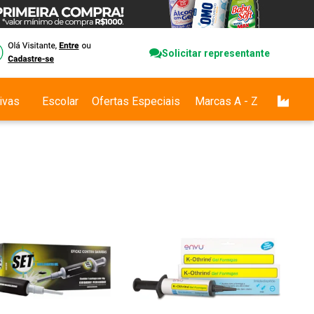
Solicitar representante
ivas
Escolar
Ofertas Especiais
Marcas A - Z