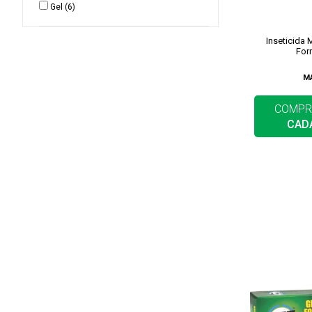
Gel
(6)
Inseticida 
For
M
COMPR
CAD