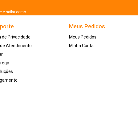
se e saiba como
uporte
Meus Pedidos
a de Privacidade
Meus Pedidos
l de Atendimento
Minha Conta
ar
trega
oluções
agamento