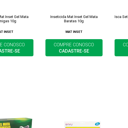
Mat Inset Gel Mata
Inseticida Mat Inset Gel Mata
Isca Se
migas 10g
Baratas 10g
AT INSET
MAT INSET
E CONOSCO
COMPRE CONOSCO
C
ASTRE-SE
CADASTRE-SE