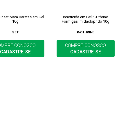
t Inset Mata Baratas em Gel
Inseticida em Gel K-Othrine
10g
Formigas Imidacloprido 10g
SET
K-OTHRINE
OMPRE CONOSCO
COMPRE CONOSCO
CADASTRE-SE
CADASTRE-SE