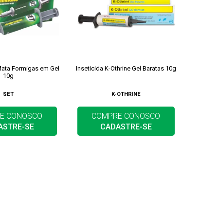
 Mata Formigas em Gel
Inseticida K-Othrine Gel Baratas 10g
10g
SET
K-OTHRINE
E CONOSCO
COMPRE CONOSCO
ASTRE-SE
CADASTRE-SE