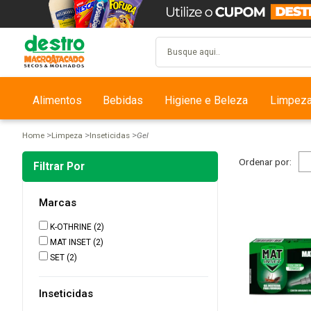
Alimentos
Bebidas
Higiene e Beleza
Limpez
Home
Limpeza
Inseticidas
Gel
Ordenar por:
Filtrar Por
Marcas
K-OTHRINE
(2)
MAT INSET
(2)
SET
(2)
Inseticidas