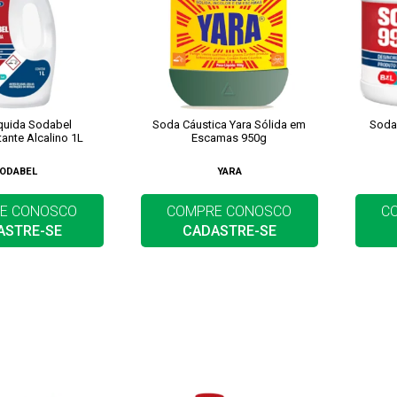
quida Sodabel
Soda Cáustica Yara Sólida em
Soda
ante Alcalino 1L
Escamas 950g
ODABEL
YARA
E CONOSCO
COMPRE CONOSCO
C
ASTRE-SE
CADASTRE-SE