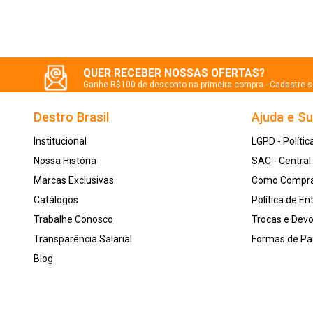
QUER RECEBER NOSSAS OFERTAS?
Ganhe R$100 de desconto na primeira compra - Cadastre-
Destro Brasil
Ajuda e S
Institucional
LGPD - Polític
Nossa História
SAC - Centra
Marcas Exclusivas
Como Compr
Catálogos
Política de En
Trabalhe Conosco
Trocas e Dev
Transparência Salarial
Formas de P
Blog