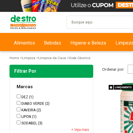
Alimentos
Bebidas
Higiene e Beleza
Limpez
Home
Limpeza
Limpeza da Casa
Soda Cáustica
Ordenar por:
Filtrar Por
Marcas
DEZ
(1)
DIABO VERDE
(2)
KAVEIRA
(2)
LIPON
(1)
SODABEL
(3)
+ Veja mais