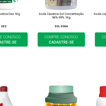
ustica Dez 1Kg
Soda Cáustica Sol Concentração
Soda Líq
96%-99% 1Kg
DEZ
SOL SODA
E CONOSCO
COMPRE CONOSCO
C
ASTRE-SE
CADASTRE-SE