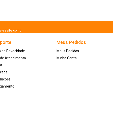
se e saiba como
uporte
Meus Pedidos
a de Privacidade
Meus Pedidos
l de Atendimento
Minha Conta
ar
trega
oluções
agamento