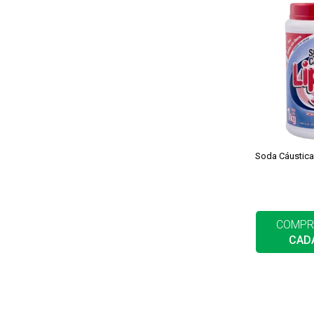
Soda Cáustic
COMPR
CAD