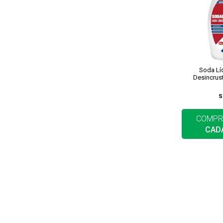
Soda Lí
Desincrust
S
COMPR
CAD