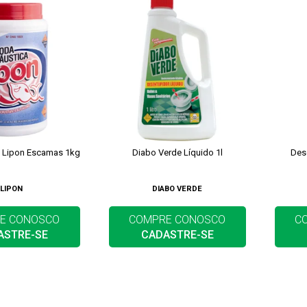
a Lipon Escamas 1kg
Diabo Verde Líquido 1l
Des
LIPON
DIABO VERDE
E CONOSCO
COMPRE CONOSCO
C
ASTRE-SE
CADASTRE-SE