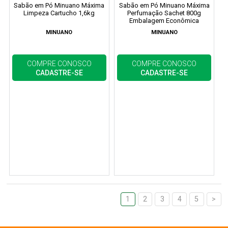
Sabão em Pó Minuano Máxima
Sabão em Pó Minuano Máxima
Limpeza Cartucho 1,6kg
Perfumação Sachet 800g
Embalagem Econômica
MINUANO
MINUANO
COMPRE CONOSCO
COMPRE CONOSCO
CADASTRE-SE
CADASTRE-SE
1
2
3
4
5
>