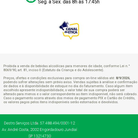
Seg. à Sex. das 8h às 17:45h
Proibida a venda de bebidas alcoólicas para menores de idade, conforme Lei n.°
8069/90, art. 81, inciso II (Estatuto da Criança e do Adolescente).
Preços, ofertas e condições exclusivas para compra on-line válidos até:
8/9/2026
,
podendo sofrer alterações sem prévio aviso. Vendas sujeitas à análise e confirmação
de dados e à disponibilidade de estoque no dia do faturamento. Caso algum item
escolhido apresente indisponibilidade, o valor total de sua compra poderá ser
alterado para menos e o valor correspondente ao item indisponível, não será cobrado.
Caso o pagamento ocorra através dos meios de pagamento PIX e Cartão de Crédito,
os valores pagos pelos itens indisponíveis serão estornados e devolvidos.
Destro Serviços Ltda.
57.488.494/0001-12
Av. André Costa, 2002
Engordadouro
Jundiaí
SP
13214730