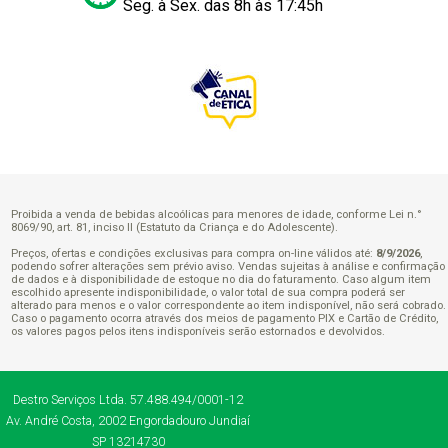
Seg. à Sex. das 8h às 17:45h
Proibida a venda de bebidas alcoólicas para menores de idade, conforme Lei n.°
8069/90, art. 81, inciso II (Estatuto da Criança e do Adolescente).
Preços, ofertas e condições exclusivas para compra on-line válidos até:
8/9/2026
,
podendo sofrer alterações sem prévio aviso. Vendas sujeitas à análise e confirmação
de dados e à disponibilidade de estoque no dia do faturamento. Caso algum item
escolhido apresente indisponibilidade, o valor total de sua compra poderá ser
alterado para menos e o valor correspondente ao item indisponível, não será cobrado.
Caso o pagamento ocorra através dos meios de pagamento PIX e Cartão de Crédito,
os valores pagos pelos itens indisponíveis serão estornados e devolvidos.
Destro Serviços Ltda.
57.488.494/0001-12
Av. André Costa, 2002
Engordadouro
Jundiaí
SP
13214730