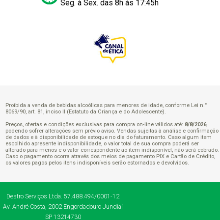
Seg. à Sex. das 8h às 17:45h
Proibida a venda de bebidas alcoólicas para menores de idade, conforme Lei n.°
8069/90, art. 81, inciso II (Estatuto da Criança e do Adolescente).
Preços, ofertas e condições exclusivas para compra on-line válidos até:
8/8/2026
,
podendo sofrer alterações sem prévio aviso. Vendas sujeitas à análise e confirmação
de dados e à disponibilidade de estoque no dia do faturamento. Caso algum item
escolhido apresente indisponibilidade, o valor total de sua compra poderá ser
alterado para menos e o valor correspondente ao item indisponível, não será cobrado.
Caso o pagamento ocorra através dos meios de pagamento PIX e Cartão de Crédito,
os valores pagos pelos itens indisponíveis serão estornados e devolvidos.
Destro Serviços Ltda.
57.488.494/0001-12
Av. André Costa, 2002
Engordadouro
Jundiaí
SP
13214730