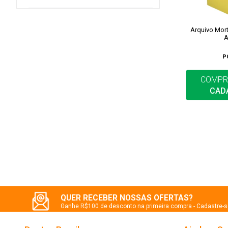
Arquivo Mort
A
P
COMPR
CAD
QUER RECEBER NOSSAS OFERTAS?
Ganhe R$100 de desconto na primeira compra - Cadastre-