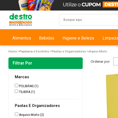
Alimentos
Bebidas
Higiene e Beleza
Limpez
Home
Papelaria e Escritório
Pastas e Organizadores
Arquivo Morto
Ordenar por:
Filtrar Por
Marcas
POLIBRAS
(1)
TILIBRA
(1)
Pastas E Organizadores
Arquivo Morto
(2)