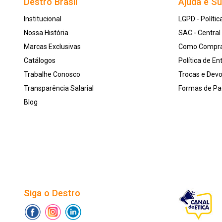
Destro Brasil
Ajuda e S
Institucional
LGPD - Polític
Nossa História
SAC - Centra
Marcas Exclusivas
Como Compr
Catálogos
Política de En
Trabalhe Conosco
Trocas e Dev
Transparência Salarial
Formas de P
Blog
Siga o Destro