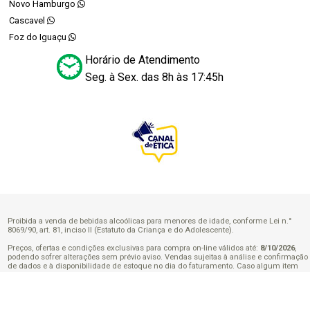
Novo Hamburgo
Cascavel
Foz do Iguaçu
Horário de Atendimento
Seg. à Sex. das 8h às 17:45h
Proibida a venda de bebidas alcoólicas para menores de idade, conforme Lei n.°
8069/90, art. 81, inciso II (Estatuto da Criança e do Adolescente).
Preços, ofertas e condições exclusivas para compra on-line válidos até:
8/10/2026
,
podendo sofrer alterações sem prévio aviso. Vendas sujeitas à análise e confirmação
de dados e à disponibilidade de estoque no dia do faturamento. Caso algum item
escolhido apresente indisponibilidade, o valor total de sua compra poderá ser
alterado para menos e o valor correspondente ao item indisponível, não será cobrado.
Caso o pagamento ocorra através dos meios de pagamento PIX e Cartão de Crédito,
os valores pagos pelos itens indisponíveis serão estornados e devolvidos.