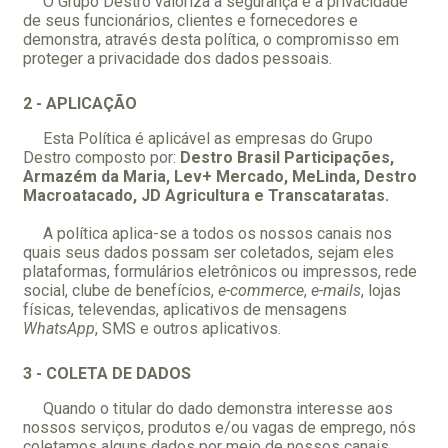
O Grupo Destro valoriza a segurança e a privacidade
de seus funcionários, clientes e fornecedores e
demonstra, através desta política, o compromisso em
proteger a privacidade dos dados pessoais.
2 - APLICAÇÃO
Esta Política é aplicável as empresas do Grupo
Destro composto por:
Destro Brasil Participações,
Armazém da Maria, Lev+ Mercado, MeLinda, Destro
Macroatacado, JD Agricultura e Transcataratas.
A política aplica-se a todos os nossos canais nos
quais seus dados possam ser coletados, sejam eles
plataformas, formulários eletrônicos ou impressos, rede
social, clube de benefícios,
e-commerce
,
e-mails
, lojas
físicas, televendas, aplicativos de mensagens
WhatsApp
, SMS e outros aplicativos.
3 - COLETA DE DADOS
Quando o titular do dado demonstra interesse aos
nossos serviços, produtos e/ou vagas de emprego, nós
coletamos alguns dados por meio de nossos canais,