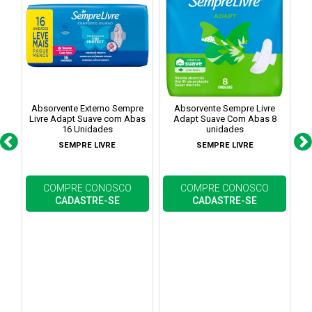
Absorvente Externo Sempre
Absorvente Sempre Livre
Livre Adapt Suave com Abas
Adapt Suave Com Abas 8
A
16 Unidades
unidades
SEMPRE LIVRE
SEMPRE LIVRE
COMPRE CONOSCO
COMPRE CONOSCO
CADASTRE-SE
CADASTRE-SE