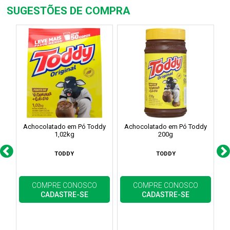
SUGESTÕES DE COMPRA
Achocolatado em Pó Toddy
Achocolatado em Pó Toddy
A
1,02kg
200g
TODDY
TODDY
COMPRE CONOSCO
COMPRE CONOSCO
CADASTRE-SE
CADASTRE-SE