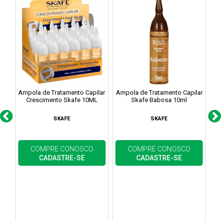
Ampola de Tratamento Capilar
Ampola de Tratamento Capilar
Am
Crescimento Skafe 10ML
Skafe Babosa 10ml
SKAFE
SKAFE
COMPRE CONOSCO
COMPRE CONOSCO
CADASTRE-SE
CADASTRE-SE