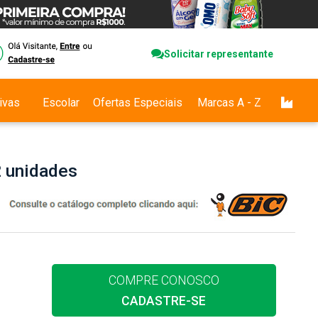
Solicitar representante
ivas
Escolar
Ofertas Especiais
Marcas A - Z
2 unidades
COMPRE CONOSCO
CADASTRE-SE