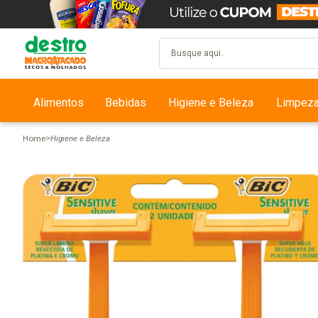
Alimentos
Bebidas
Higiene e Beleza
Limpez
Home
Higiene e Beleza