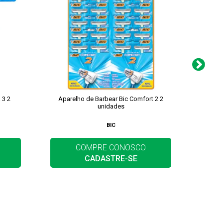
 3 2
Aparelho de Barbear Bic Comfort 2 2
Aparel
unidades
BIC
COMPRE CONOSCO
CADASTRE-SE