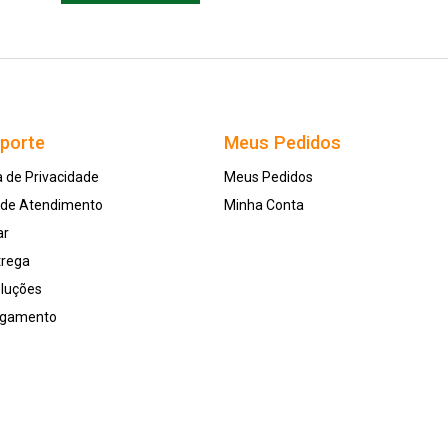
uporte
Meus Pedidos
a de Privacidade
Meus Pedidos
l de Atendimento
Minha Conta
ar
trega
oluções
agamento