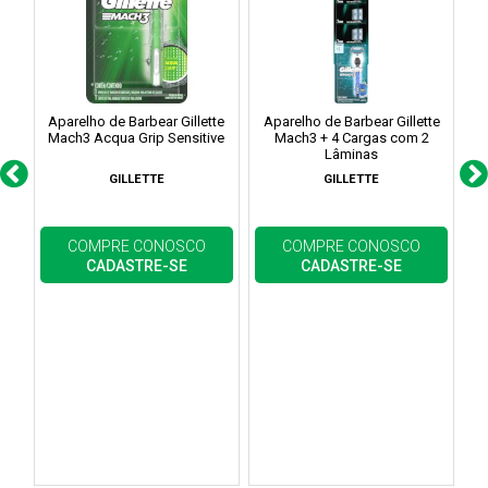
Aparelho de Barbear Gillette
Aparelho de Barbear Gillette
A
Mach3 Acqua Grip Sensitive
Mach3 + 4 Cargas com 2
Lâminas
GILLETTE
GILLETTE
COMPRE CONOSCO
COMPRE CONOSCO
CADASTRE-SE
CADASTRE-SE