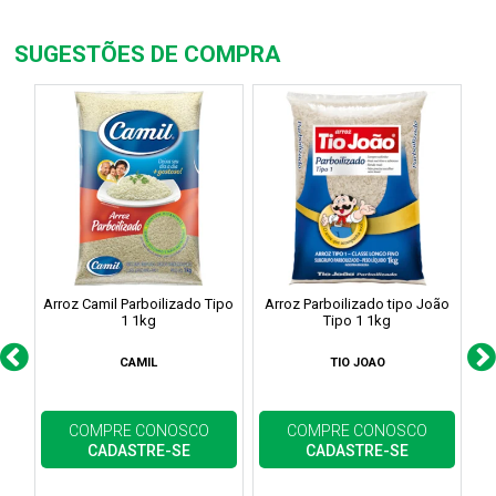
SUGESTÕES DE COMPRA
Arroz Camil Parboilizado Tipo
Arroz Parboilizado tipo João
A
1 1kg
Tipo 1 1kg
CAMIL
TIO JOAO
COMPRE CONOSCO
COMPRE CONOSCO
CADASTRE-SE
CADASTRE-SE