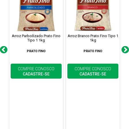
Arroz Parboilizado Prato Fino
Arroz Branco Prato Fino Tipo 1
Ar
Tipo 1 1kg
1kg
PRATO FINO
PRATO FINO
COMPRE CONOSCO
COMPRE CONOSCO
CADASTRE-SE
CADASTRE-SE