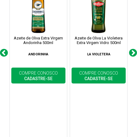
Azeite de Oliva Extra Virgem
Azeite de Oliva La Violetera
Aze
Andorinha 500ml
Extra Virgem Vidro 500ml
ANDORINHA
LA VIOLETERA
COMPRE CONOSCO
COMPRE CONOSCO
CADASTRE-SE
CADASTRE-SE