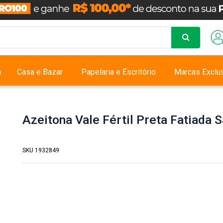
a
Casa e Bazar
Papelaria e Escritório
Marcas Exclu
Azeitona Vale Fértil Preta Fatiada 
SKU 1932849