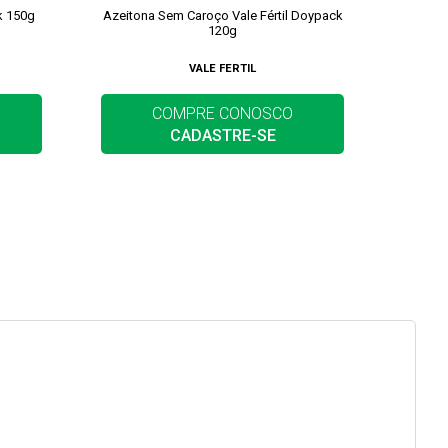
k 150g
Azeitona Sem Caroço Vale Fértil Doypack
Azeiton
120g
VALE FERTIL
COMPRE CONOSCO
CADASTRE-SE