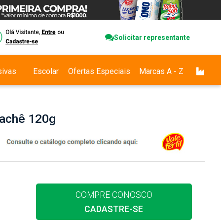
Solicitar representante
sivas
Escolar
Ofertas Especiais
Marcas A - Z
Sachê 120g
COMPRE CONOSCO
CADASTRE-SE