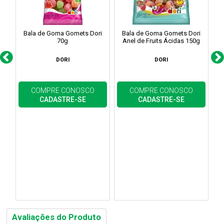
Bala de Goma Gomets Dori
Bala de Goma Gomets Dori
B
70g
Anel de Fruits Ácidas 150g
G
DORI
DORI
COMPRE CONOSCO
COMPRE CONOSCO
CADASTRE-SE
CADASTRE-SE
Avaliações do Produto