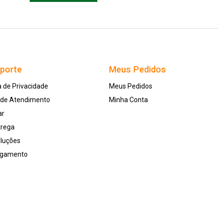
uporte
Meus Pedidos
a de Privacidade
Meus Pedidos
l de Atendimento
Minha Conta
ar
trega
oluções
agamento