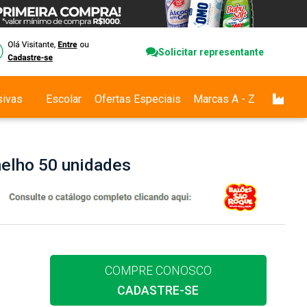
Solicitar representante
sivas
Escolar
Ofertas Especiais
Marcas A - Z
elho 50 unidades
COMPRE CONOSCO
CADASTRE-SE