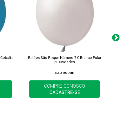
 Cobalto
Balões São Roque Número 7.0 Branco Polar
Balõe
50 unidades
SAO ROQUE
COMPRE CONOSCO
CADASTRE-SE