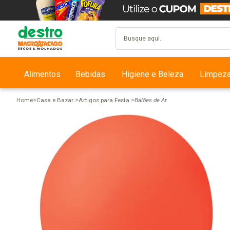
Alimentos
Bebidas
Higiene e Beleza
Limpez
Home
Casa e Bazar
Artigos para Festa
Balões de Ar