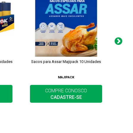
nidades
Sacos para Assar Majipack 10 Unidades
Algo
MAJIPACK
COMPRE CONOSCO
CADASTRE-SE