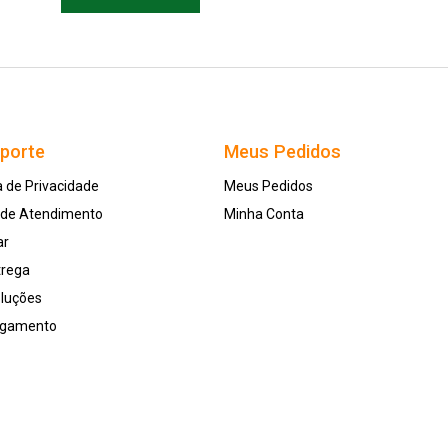
uporte
Meus Pedidos
a de Privacidade
Meus Pedidos
l de Atendimento
Minha Conta
ar
trega
oluções
agamento