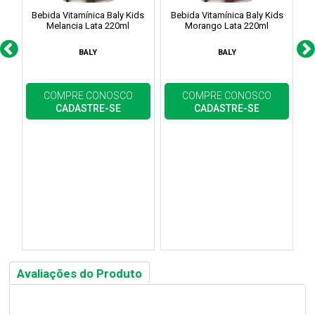
Bebida Vitamínica Baly Kids
Bebida Vitamínica Baly Kids
B
Melancia Lata 220ml
Morango Lata 220ml
BALY
BALY
COMPRE CONOSCO
COMPRE CONOSCO
CADASTRE-SE
CADASTRE-SE
Avaliações do Produto