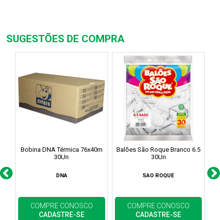
SUGESTÕES DE COMPRA
Bobina DNA Térmica 76x40m
Balões São Roque Branco 6.5
Ba
30Un
30Un
DNA
SAO ROQUE
COMPRE CONOSCO
COMPRE CONOSCO
CADASTRE-SE
CADASTRE-SE