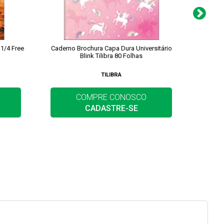
 1/4 Free
Caderno Brochura Capa Dura Universitário
Cadern
Blink Tilibra 80 Folhas
TILIBRA
COMPRE CONOSCO
CADASTRE-SE