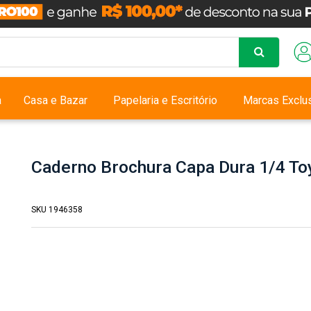
a
Casa e Bazar
Papelaria e Escritório
Marcas Exclu
Caderno Brochura Capa Dura 1/4 Toy
SKU 1946358