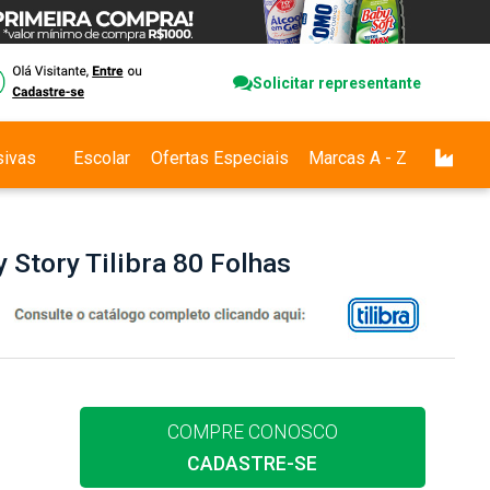
Solicitar representante
sivas
Escolar
Ofertas Especiais
Marcas A - Z
 Story Tilibra 80 Folhas
COMPRE CONOSCO
CADASTRE-SE