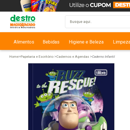
Alimentos
Bebidas
Higiene e Beleza
Limpez
Home
Papelaria e Escritório
Cadernos e Agendas
Caderno Infantil