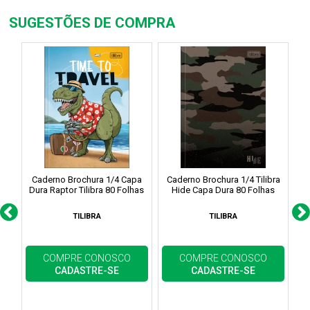
SUGESTÕES DE COMPRA
Caderno Brochura 1/4 Capa
Caderno Brochura 1/4 Tilibra
C
Dura Raptor Tilibra 80 Folhas
Hide Capa Dura 80 Folhas
1/
TILIBRA
TILIBRA
COMPRE CONOSCO
COMPRE CONOSCO
CADASTRE-SE
CADASTRE-SE