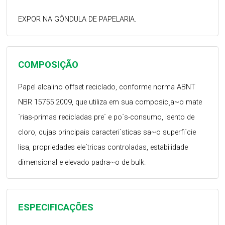
EXPOR NA GÔNDULA DE PAPELARIA.
COMPOSIÇÃO
Papel alcalino offset reciclado, conforme norma ABNT
NBR 15755:2009, que utiliza em sua composic¸a~o mate
´rias-primas recicladas pre´ e po´s-consumo, isento de
cloro, cujas principais caracteri´sticas sa~o superfi´cie
lisa, propriedades ele´tricas controladas, estabilidade
dimensional e elevado padra~o de bulk.
ESPECIFICAÇÕES