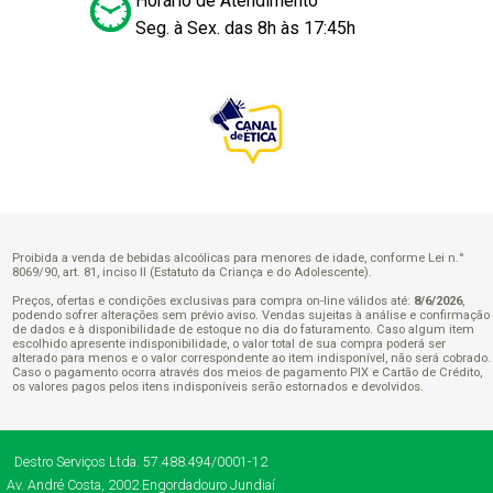
Horário de Atendimento
Seg. à Sex. das 8h às 17:45h
Proibida a venda de bebidas alcoólicas para menores de idade, conforme Lei n.°
8069/90, art. 81, inciso II (Estatuto da Criança e do Adolescente).
Preços, ofertas e condições exclusivas para compra on-line válidos até:
8/6/2026
,
podendo sofrer alterações sem prévio aviso. Vendas sujeitas à análise e confirmação
de dados e à disponibilidade de estoque no dia do faturamento. Caso algum item
escolhido apresente indisponibilidade, o valor total de sua compra poderá ser
alterado para menos e o valor correspondente ao item indisponível, não será cobrado.
Caso o pagamento ocorra através dos meios de pagamento PIX e Cartão de Crédito,
os valores pagos pelos itens indisponíveis serão estornados e devolvidos.
Destro Serviços Ltda.
57.488.494/0001-12
Av. André Costa, 2002
Engordadouro
Jundiaí