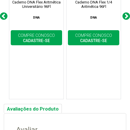
Caderno DNA Flex Aritmética
Caderno DNA Flex 1/4
Universitário 96Fl
Aritmética 96Fl
U
DNA
DNA
COMPRE CONOSCO
COMPRE CONOSCO
CADASTRE-SE
CADASTRE-SE
Avaliações do Produto
Avaliar