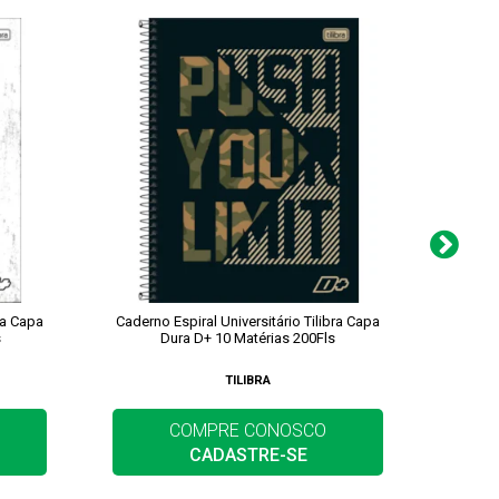
ra Capa
Caderno Espiral Universitário Tilibra Capa
Caderno
s
Dura D+ 10 Matérias 200Fls
TILIBRA
COMPRE CONOSCO
CADASTRE-SE