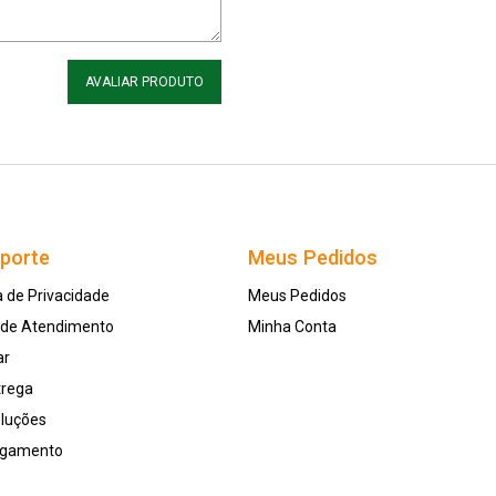
AVALIAR PRODUTO
uporte
Meus Pedidos
a de Privacidade
Meus Pedidos
l de Atendimento
Minha Conta
ar
trega
oluções
agamento