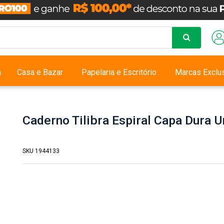
a
Casa e Bazar
Papelaria e Escritório
Marcas Exclu
Caderno Tilibra Espiral Capa Dura U
SKU 1944133