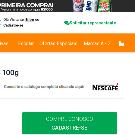
Solicitar representante
ivas
Escolar
Ofertas Especiais
Marcas A - Z
o 100g
COMPRE CONOSCO
CADASTRE-SE