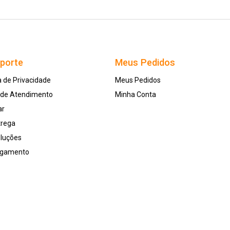
uporte
Meus Pedidos
a de Privacidade
Meus Pedidos
l de Atendimento
Minha Conta
ar
trega
oluções
agamento