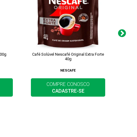
100g
Café Solúvel Nescafé Original Extra Forte
Café So
40g
NESCAFE
COMPRE CONOSCO
CADASTRE-SE