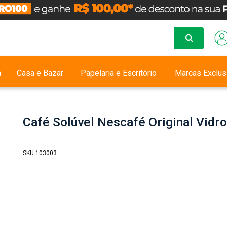
a
Casa e Bazar
Papelaria e Escritório
Marcas Exclus
Café Solúvel Nescafé Original Vidr
SKU 103003