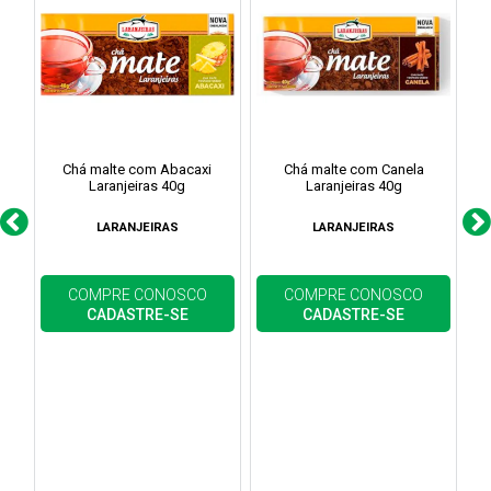
Chá malte com Abacaxi
Chá malte com Canela
Ch
Laranjeiras 40g
Laranjeiras 40g
LARANJEIRAS
LARANJEIRAS
COMPRE CONOSCO
COMPRE CONOSCO
CADASTRE-SE
CADASTRE-SE