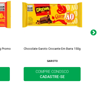
0g Promo
Chocolate Garoto Crocante Em Barra 150g
Chocola
GAROTO
COMPRE CONOSCO
CADASTRE-SE