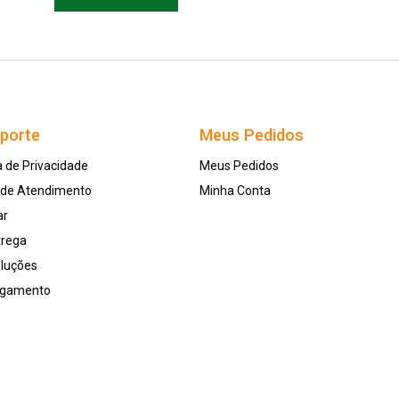
uporte
Meus Pedidos
a de Privacidade
Meus Pedidos
l de Atendimento
Minha Conta
ar
trega
oluções
agamento