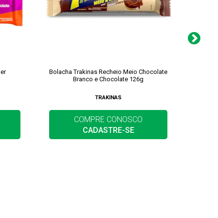
er
Bolacha Trakinas Recheio Meio Chocolate
Choc
Branco e Chocolate 126g
TRAKINAS
COMPRE CONOSCO
CADASTRE-SE