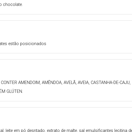
o chocolate.
lates estão posicionados
E CONTER AMENDOIM, AMÊNDOA, AVELÃ, AVEIA, CASTANHA-DE-CAJU,
ÉM GLÚTEN.
l, leite em pó desntado, extrato de malte, sal emulsificantes lecitina de