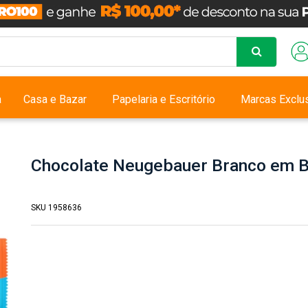
a
Casa e Bazar
Papelaria e Escritório
Marcas Exclu
Chocolate Neugebauer Branco em B
SKU 1958636