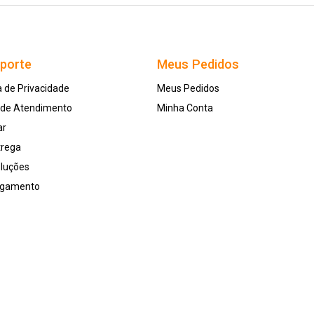
uporte
Meus Pedidos
a de Privacidade
Meus Pedidos
l de Atendimento
Minha Conta
ar
trega
oluções
agamento