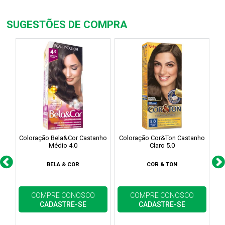
SUGESTÕES DE COMPRA
Coloração Bela&Cor Castanho
Coloração Cor&Ton Castanho
Co
Médio 4.0
Claro 5.0
BELA & COR
COR & TON
COMPRE CONOSCO
COMPRE CONOSCO
CADASTRE-SE
CADASTRE-SE