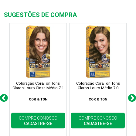
SUGESTÕES DE COMPRA
Coloração Cor&Ton Tons
Coloração Cor&Ton Tons
Co
Claros Louro Cinza Médio 7.1
Claros Louro Médio 7.0
COR & TON
COR & TON
COMPRE CONOSCO
COMPRE CONOSCO
CADASTRE-SE
CADASTRE-SE