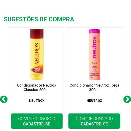
SUGESTÕES DE COMPRA
Condicionador Neutrox
Condicionador Neutrox Força
C
Clássico 500ml
300ml
NEUTROX
NEUTROX
COMPRE CONOSCO
COMPRE CONOSCO
CADASTRE-SE
CADASTRE-SE