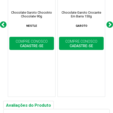
Chocolate Garoto Chocotrio
Chocolate Garoto Crocante
C
Chocolate 90g
Em Barra 150g
NESTLE
GAROTO
COMPRE CONOSCO
COMPRE CONOSCO
CADASTRE-SE
CADASTRE-SE
Avaliações do Produto