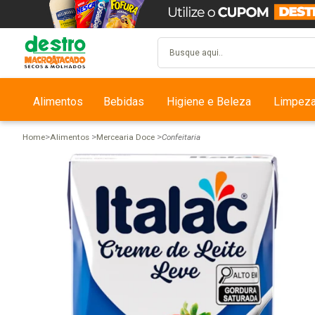
Alimentos
Bebidas
Higiene e Beleza
Limpez
Home
Alimentos
Mercearia Doce
Confeitaria