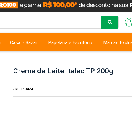
a
Casa e Bazar
Papelaria e Escritório
Marcas Exclu
Creme de Leite Italac TP 200g
SKU 1804247