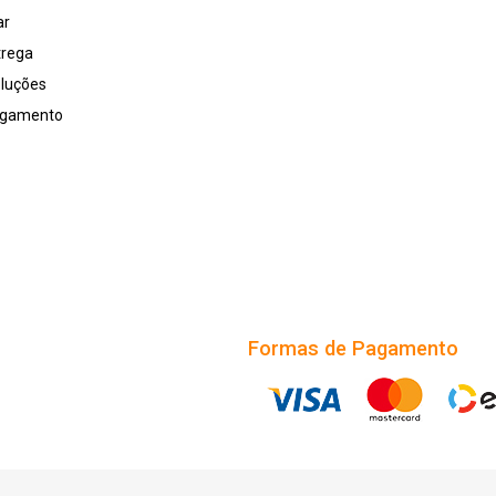
ar
trega
oluções
agamento
Formas de Pagamento