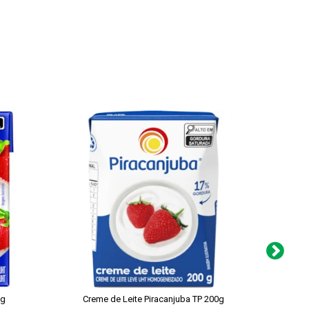
0g
Creme de Leite Piracanjuba TP 200g
Creme 