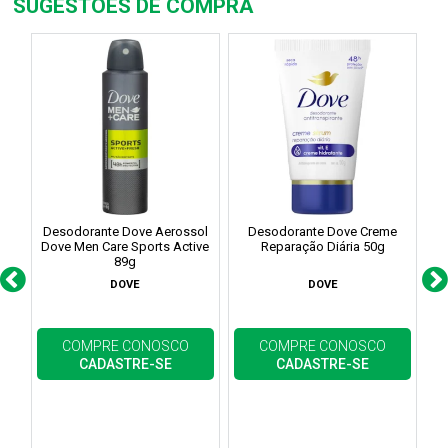
SUGESTÕES DE COMPRA
Desodorante Dove Aerossol
Desodorante Dove Creme
C
Dove Men Care Sports Active
Reparação Diária 50g
89g
DOVE
DOVE
COMPRE CONOSCO
COMPRE CONOSCO
CADASTRE-SE
CADASTRE-SE