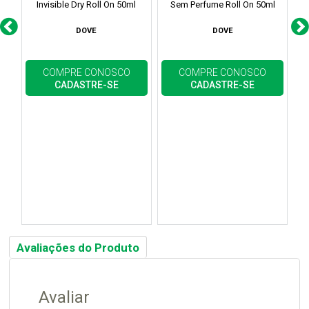
Invisible Dry Roll On 50ml
Sem Perfume Roll On 50ml
D
DOVE
DOVE
COMPRE CONOSCO
COMPRE CONOSCO
CADASTRE-SE
CADASTRE-SE
Avaliações do Produto
Avaliar