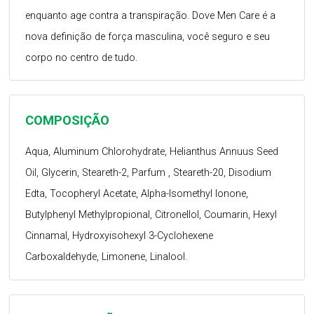
enquanto age contra a transpiração. Dove Men Care é a
nova definição de força masculina, você seguro e seu
corpo no centro de tudo.
COMPOSIÇÃO
Aqua, Aluminum Chlorohydrate, Helianthus Annuus Seed
Oil, Glycerin, Steareth-2, Parfum , Steareth-20, Disodium
Edta, Tocopheryl Acetate, Alpha-Isomethyl Ionone,
Butylphenyl Methylpropional, Citronellol, Coumarin, Hexyl
Cinnamal, Hydroxyisohexyl 3-Cyclohexene
Carboxaldehyde, Limonene, Linalool.