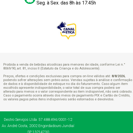
Seg. à Sex. das 8h às 17:45h
Proibida a venda de bebidas alcoólicas para menores de idade, conforme Lei n.°
8069/90, art. 81, inciso II (Estatuto da Criança e do Adolescente).
Preços, ofertas e condições exclusivas para compra on-line válidos até:
8/8/2026
,
podendo sofrer alterações sem prévio aviso. Vendas sujeitas à análise e confirmação
de dados e à disponibilidade de estoque no dia do faturamento. Caso algum item
escolhido apresente indisponibilidade, o valor total de sua compra poderá ser
alterado para menos e o valor correspondente ao item indisponível, não será cobrado.
Caso o pagamento ocorra através dos meios de pagamento PIX e Cartão de Crédito,
os valores pagos pelos itens indisponíveis serão estornados e devolvidos.
Destro Serviços Ltda.
57.488.494/0001-12
Av. André Costa, 2002
Engordadouro
Jundiaí
SP
13214730